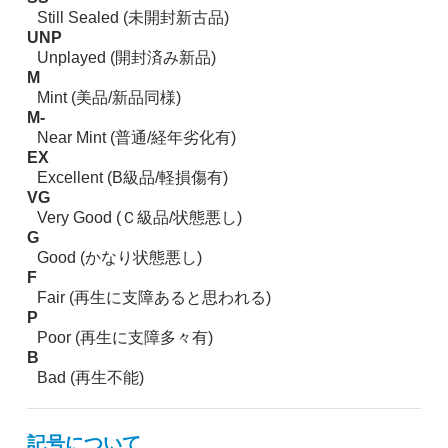
Still Sealed (未開封新古品)
UNP
Unplayed (開封済み新品)
M
Mint (美品/新品同様)
M-
Near Mint (普通/経年劣化有)
EX
Excellent (B級品/軽損傷有)
VG
Very Good (Ｃ級品/状態悪し)
G
Good (かなり状態悪し)
F
Fair (再生に支障あると思われる)
P
Poor (再生に支障多々有)
B
Bad (再生不能)
記号について