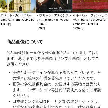
ロベルト・カントラル -
パブリック・アナウンスメ
ヘルベルト・フォン・カラ
alma ranchera - CLP-910
ント - mamacita - 07863-
ヤン - bartok; concerto for
1,319円
60343-1
orchestra - 139003
549円
1,099円
ご購入前の注意事項
商品画像について
商品画像は同一画像を他の同種商品にも併用しており
ます。あくまでも参考画像（サンプル画像）としてご
参照ください。
実物と若干デザインが異なる場合がございます。そ
の場合は現物の仕様を優先させていただきます。
画像の劣化損傷具合は、お届けする実物とは異なり
ます。コンディション等は商品説明文を必ずご確認
ください。
日本盤シングルEP(ドーナツ盤)の裏ジャケットは、
歌詞などの文字が判別できないよう一律で画像サイ