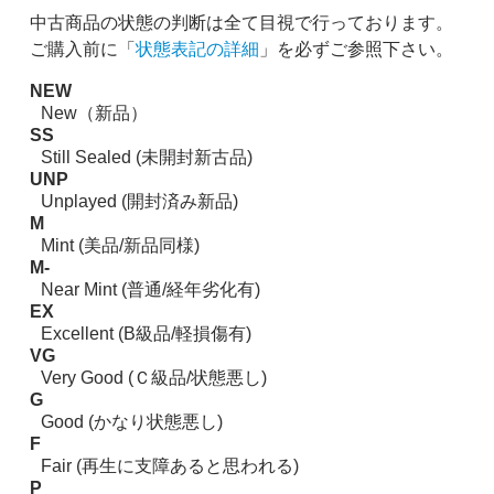
中古商品の状態の判断は全て目視で行っております。
ご購入前に「
状態表記の詳細
」を必ずご参照下さい。
NEW
New（新品）
SS
Still Sealed (未開封新古品)
UNP
Unplayed (開封済み新品)
M
Mint (美品/新品同様)
M-
Near Mint (普通/経年劣化有)
EX
Excellent (B級品/軽損傷有)
VG
Very Good (Ｃ級品/状態悪し)
G
Good (かなり状態悪し)
F
Fair (再生に支障あると思われる)
P