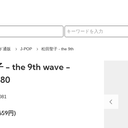
択
ド通販
J-POP
松田聖子 - the 9th
 the 9th wave -
80
081
659円)