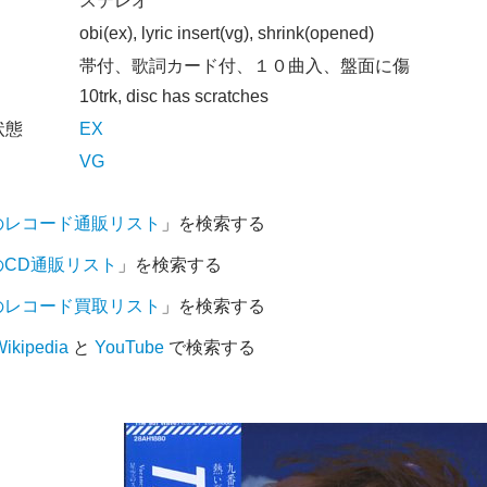
オ
ステレオ
obi(ex), lyric insert(vg), shrink(opened)
帯付、歌詞カード付、１０曲入、盤面に傷
10trk, disc has scratches
状態
EX
VG
のレコード通販リスト
」を検索する
のCD通販リスト
」を検索する
のレコード買取リスト
」を検索する
ikipedia
と
YouTube
で検索する