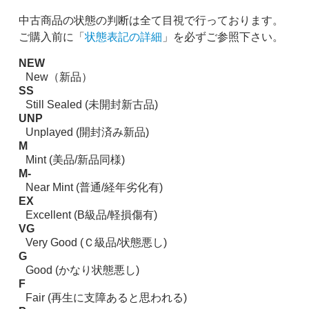
中古商品の状態の判断は全て目視で行っております。
ご購入前に「
状態表記の詳細
」を必ずご参照下さい。
NEW
New（新品）
SS
Still Sealed (未開封新古品)
UNP
Unplayed (開封済み新品)
M
Mint (美品/新品同様)
M-
Near Mint (普通/経年劣化有)
EX
Excellent (B級品/軽損傷有)
VG
Very Good (Ｃ級品/状態悪し)
G
Good (かなり状態悪し)
F
Fair (再生に支障あると思われる)