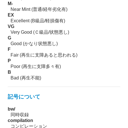
M-
Near Mint (普通/経年劣化有)
EX
Excellent (B級品/軽損傷有)
VG
Very Good (Ｃ級品/状態悪し)
G
Good (かなり状態悪し)
F
Fair (再生に支障あると思われる)
P
Poor (再生に支障多々有)
B
Bad (再生不能)
記号について
bw/
同時収録
compilation
コンピレーション