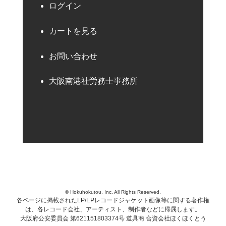
ログイン
カートを見る
お問い合わせ
大阪南港社労務士事務所
© Hokuhokutou, Inc. All Rights Reserved.
各ページに掲載されたLP/EPレコードジャケット画像等に関する著作権
は、各レコード会社、アーティスト、制作者などに帰属します。
大阪府公安委員会 第621151803374号 道具商 合資会社ほくほくとう