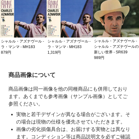
シャルル・アズナヴール -
シャルル・アズナヴール -
シャルル・アズナヴール -
シャルル・アズナヴールの
ラ・マンマ - MH183
ラ・マンマ - MH183
新しい世界 - SR639
879円
1,319円
989円
ご購入前の注意事項
商品画像について
商品画像は同一画像を他の同種商品にも併用しており
ます。あくまでも参考画像（サンプル画像）としてご
参照ください。
実物と若干デザインが異なる場合がございます。そ
の場合は現物の仕様を優先させていただきます。
画像の劣化損傷具合は、お届けする実物とは異なり
ます。コンディション等は商品説明文を必ずご確認