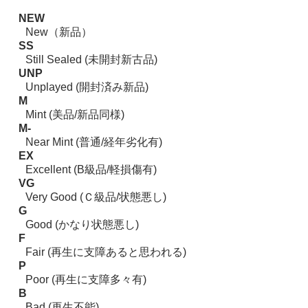
NEW
New（新品）
SS
Still Sealed (未開封新古品)
UNP
Unplayed (開封済み新品)
M
Mint (美品/新品同様)
M-
Near Mint (普通/経年劣化有)
EX
Excellent (B級品/軽損傷有)
VG
Very Good (Ｃ級品/状態悪し)
G
Good (かなり状態悪し)
F
Fair (再生に支障あると思われる)
P
Poor (再生に支障多々有)
B
Bad (再生不能)