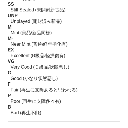
SS
Still Sealed (未開封新古品)
UNP
Unplayed (開封済み新品)
M
Mint (美品/新品同様)
M-
Near Mint (普通/経年劣化有)
EX
Excellent (B級品/軽損傷有)
VG
Very Good (Ｃ級品/状態悪し)
G
Good (かなり状態悪し)
F
Fair (再生に支障あると思われる)
P
Poor (再生に支障多々有)
B
Bad (再生不能)