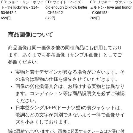
CD: ジョイ・リン・ホワイ
CD: ウェイド・ヘイズ -
CD: リッキー・ヴァン・シ
ト - the lucky few - 314-
old enough to know better
ェルトン - love and honor
534642-2
- CK66412
- CK66153
659円
879円
769円
ご購入前の注意事項
商品画像について
商品画像は同一画像を他の同種商品にも併用しており
ます。あくまでも参考画像（サンプル画像）としてご
参照ください。
実物と若干デザインが異なる場合がございます。そ
の場合は現物の仕様を優先させていただきます。
画像の劣化損傷具合は、お届けする実物とは異なり
ます。コンディション等は商品説明文を必ずご確認
ください。
日本盤シングルEP(ドーナツ盤)の裏ジャケットは、
歌詞などの文字が判別できないよう一律で画像サイ
ズを小さくしております。
誠に恐縮でございますが、画像に起因するクレームはお受け付