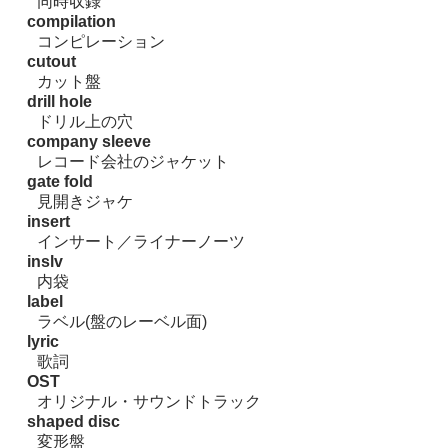
同時収録
compilation
コンピレーション
cutout
カット盤
drill hole
ドリル上の穴
company sleeve
レコード会社のジャケット
gate fold
見開きジャケ
insert
インサート／ライナーノーツ
inslv
内袋
label
ラベル(盤のレーベル面)
lyric
歌詞
OST
オリジナル・サウンドトラック
shaped disc
変形盤