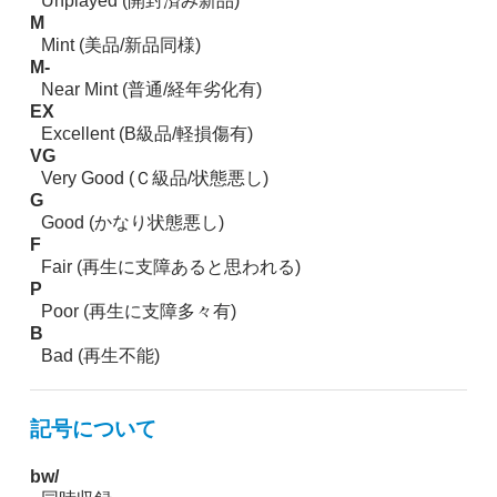
Unplayed (開封済み新品)
M
Mint (美品/新品同様)
M-
Near Mint (普通/経年劣化有)
EX
Excellent (B級品/軽損傷有)
VG
Very Good (Ｃ級品/状態悪し)
G
Good (かなり状態悪し)
F
Fair (再生に支障あると思われる)
P
Poor (再生に支障多々有)
B
Bad (再生不能)
記号について
bw/