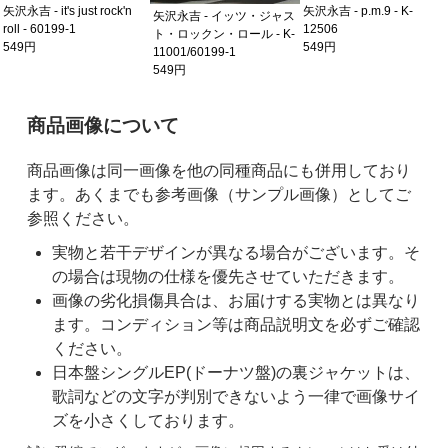
矢沢永吉 - it's just rock'n
矢沢永吉 - p.m.9 - K-
矢沢永吉 - イッツ・ジャス
roll - 60199-1
12506
ト・ロックン・ロール - K-
549円
549円
11001/60199-1
549円
ご購入前の注意事項
商品画像について
商品画像は同一画像を他の同種商品にも併用しており
ます。あくまでも参考画像（サンプル画像）としてご
参照ください。
実物と若干デザインが異なる場合がございます。そ
の場合は現物の仕様を優先させていただきます。
画像の劣化損傷具合は、お届けする実物とは異なり
ます。コンディション等は商品説明文を必ずご確認
ください。
日本盤シングルEP(ドーナツ盤)の裏ジャケットは、
歌詞などの文字が判別できないよう一律で画像サイ
ズを小さくしております。