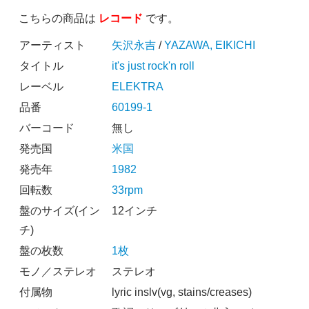
こちらの商品は
レコード
です。
アーティスト
矢沢永吉
/
YAZAWA, EIKICHI
タイトル
it's just rock'n roll
レーベル
ELEKTRA
品番
60199-1
バーコード
無し
発売国
米国
発売年
1982
回転数
33rpm
盤のサイズ(イン
12インチ
チ)
盤の枚数
1枚
モノ／ステレオ
ステレオ
付属物
lyric inslv(vg, stains/creases)