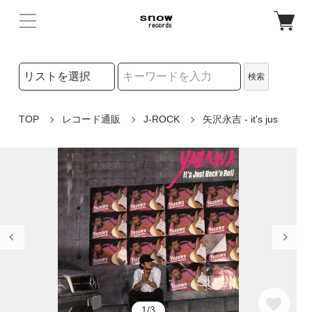
検索リストの選択
検索
検索キーワード
TOP
レコード通販
J-ROCK
矢沢永吉 - it's jus
1/3