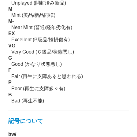
Unplayed (開封済み新品)
M
Mint (美品/新品同様)
M-
Near Mint (普通/経年劣化有)
EX
Excellent (B級品/軽損傷有)
VG
Very Good (Ｃ級品/状態悪し)
G
Good (かなり状態悪し)
F
Fair (再生に支障あると思われる)
P
Poor (再生に支障多々有)
B
Bad (再生不能)
記号について
bw/