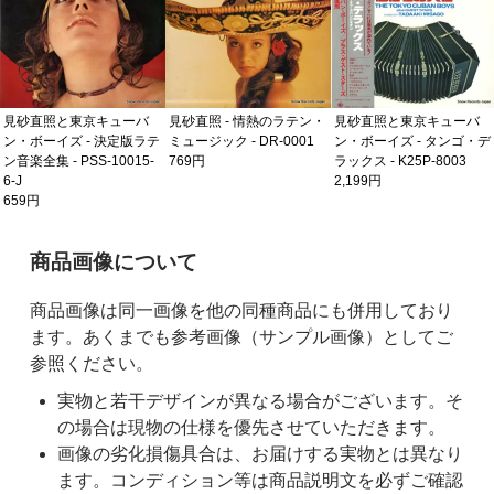
見砂直照と東京キューバ
見砂直照 - 情熱のラテン・
見砂直照と東京キューバ
ン・ボーイズ - 決定版ラテ
ミュージック - DR-0001
ン・ボーイズ - タンゴ・デ
ン音楽全集 - PSS-10015-
769円
ラックス - K25P-8003
6-J
2,199円
659円
ご購入前の注意事項
商品画像について
商品画像は同一画像を他の同種商品にも併用しており
ます。あくまでも参考画像（サンプル画像）としてご
参照ください。
実物と若干デザインが異なる場合がございます。そ
の場合は現物の仕様を優先させていただきます。
画像の劣化損傷具合は、お届けする実物とは異なり
ます。コンディション等は商品説明文を必ずご確認