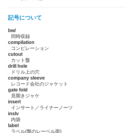
記号について
bw/
同時収録
compilation
コンピレーション
cutout
カット盤
drill hole
ドリル上の穴
company sleeve
レコード会社のジャケット
gate fold
見開きジャケ
insert
インサート／ライナーノーツ
inslv
内袋
label
ラベル(盤のレーベル面)