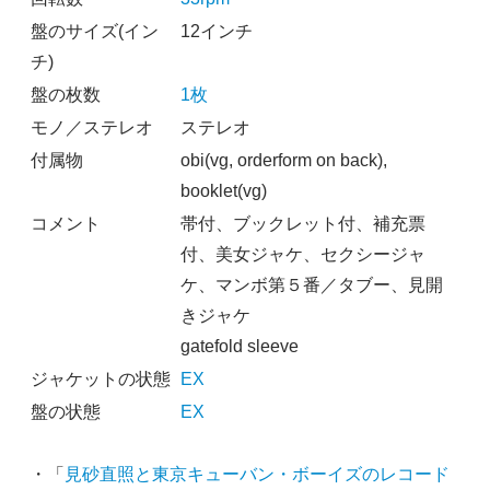
盤のサイズ(イン
12インチ
チ)
盤の枚数
1枚
モノ／ステレオ
ステレオ
付属物
obi(vg, orderform on back),
booklet(vg)
コメント
帯付、ブックレット付、補充票
付、美女ジャケ、セクシージャ
ケ、マンボ第５番／タブー、見開
きジャケ
gatefold sleeve
ジャケットの状態
EX
盤の状態
EX
・「
見砂直照と東京キューバン・ボーイズのレコード