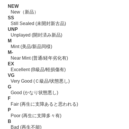
NEW
New（新品）
SS
Still Sealed (未開封新古品)
UNP
Unplayed (開封済み新品)
M
Mint (美品/新品同様)
M-
Near Mint (普通/経年劣化有)
EX
Excellent (B級品/軽損傷有)
VG
Very Good (Ｃ級品/状態悪し)
G
Good (かなり状態悪し)
F
Fair (再生に支障あると思われる)
P
Poor (再生に支障多々有)
B
Bad (再生不能)