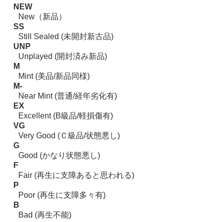
NEW
New（新品）
SS
Still Sealed (未開封新古品)
UNP
Unplayed (開封済み新品)
M
Mint (美品/新品同様)
M-
Near Mint (普通/経年劣化有)
EX
Excellent (B級品/軽損傷有)
VG
Very Good (Ｃ級品/状態悪し)
G
Good (かなり状態悪し)
F
Fair (再生に支障あると思われる)
P
Poor (再生に支障多々有)
B
Bad (再生不能)