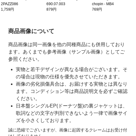
690.07.003
chopin - MB4
2PAZZ086
879円
769円
1,759円
ご購入前の注意事項
商品画像について
商品画像は同一画像を他の同種商品にも併用しており
ます。あくまでも参考画像（サンプル画像）としてご
参照ください。
実物と若干デザインが異なる場合がございます。そ
の場合は現物の仕様を優先させていただきます。
画像の劣化損傷具合は、お届けする実物とは異なり
ます。コンディション等は商品説明文を必ずご確認
ください。
日本盤シングルEP(ドーナツ盤)の裏ジャケットは、
歌詞などの文字が判別できないよう一律で画像サイ
ズを小さくしております。
誠に恐縮でございますが、画像に起因するクレームはお受け付