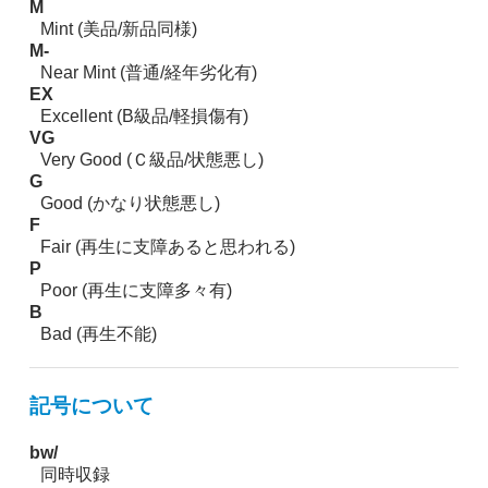
M
Mint (美品/新品同様)
M-
Near Mint (普通/経年劣化有)
EX
Excellent (B級品/軽損傷有)
VG
Very Good (Ｃ級品/状態悪し)
G
Good (かなり状態悪し)
F
Fair (再生に支障あると思われる)
P
Poor (再生に支障多々有)
B
Bad (再生不能)
記号について
bw/
同時収録