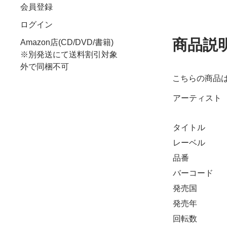
会員登録
ログイン
商品説
Amazon店(CD/DVD/書籍)
※別発送にて送料割引対象
外で同梱不可
こちらの商品
アーティスト
タイトル
レーベル
品番
バーコード
発売国
発売年
回転数