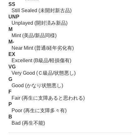
SS
Still Sealed (未開封新古品)
UNP
Unplayed (開封済み新品)
M
Mint (美品/新品同様)
M-
Near Mint (普通/経年劣化有)
EX
Excellent (B級品/軽損傷有)
VG
Very Good (Ｃ級品/状態悪し)
G
Good (かなり状態悪し)
F
Fair (再生に支障あると思われる)
P
Poor (再生に支障多々有)
B
Bad (再生不能)