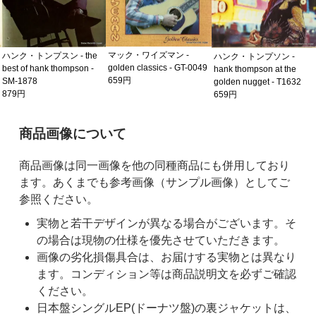
マック・ワイズマン -
ハンク・トンプスン - the
ハンク・トンプソン -
golden classics - GT-0049
best of hank thompson -
hank thompson at the
659円
SM-1878
golden nugget - T1632
879円
659円
ご購入前の注意事項
商品画像について
商品画像は同一画像を他の同種商品にも併用しており
ます。あくまでも参考画像（サンプル画像）としてご
参照ください。
実物と若干デザインが異なる場合がございます。そ
の場合は現物の仕様を優先させていただきます。
画像の劣化損傷具合は、お届けする実物とは異なり
ます。コンディション等は商品説明文を必ずご確認
ください。
日本盤シングルEP(ドーナツ盤)の裏ジャケットは、