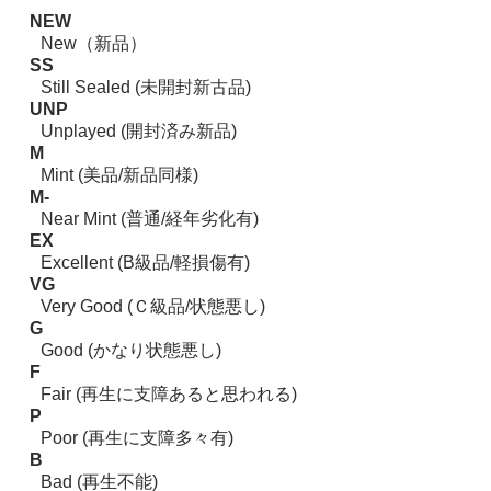
NEW
New（新品）
SS
Still Sealed (未開封新古品)
UNP
Unplayed (開封済み新品)
M
Mint (美品/新品同様)
M-
Near Mint (普通/経年劣化有)
EX
Excellent (B級品/軽損傷有)
VG
Very Good (Ｃ級品/状態悪し)
G
Good (かなり状態悪し)
F
Fair (再生に支障あると思われる)
P
Poor (再生に支障多々有)
B
Bad (再生不能)