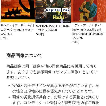
サンズ・オブ・ザ・パイオ
エディ・アーノルド - i'm
CAPITAL TAX - the masha
ニアーズ - wagons west -
throwing rice(at the girl i
- MCA12-54708
CAL-413
love) and other favorites -
549円
879円
CAS-897
659円
ご購入前の注意事項
商品画像について
商品画像は同一画像を他の同種商品にも併用しており
ます。あくまでも参考画像（サンプル画像）としてご
参照ください。
実物と若干デザインが異なる場合がございます。そ
の場合は現物の仕様を優先させていただきます。
画像の劣化損傷具合は、お届けする実物とは異なり
ます。コンディション等は商品説明文を必ずご確認