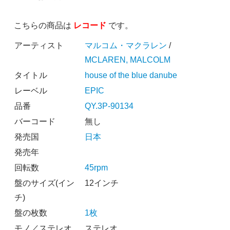
こちらの商品は
レコード
です。
アーティスト
マルコム・マクラレン
/
MCLAREN, MALCOLM
タイトル
house of the blue danube
レーベル
EPIC
品番
QY.3P-90134
バーコード
無し
発売国
日本
発売年
回転数
45rpm
盤のサイズ(イン
12インチ
チ)
盤の枚数
1枚
モノ／ステレオ
ステレオ