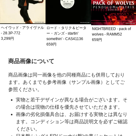
ヘイウッド - アライヴァル
ロード・タリク＆ピータ
NIGHTBREED - pack of
- 28.3P-772
ー・ガンズ - startin'
wolves - RAMM52
3,299円
somethin' - CAS41136
659円
659円
ご購入前の注意事項
商品画像について
商品画像は同一画像を他の同種商品にも併用しており
ます。あくまでも参考画像（サンプル画像）としてご
参照ください。
実物と若干デザインが異なる場合がございます。そ
の場合は現物の仕様を優先させていただきます。
画像の劣化損傷具合は、お届けする実物とは異なり
ます。コンディション等は商品説明文を必ずご確認
ください。