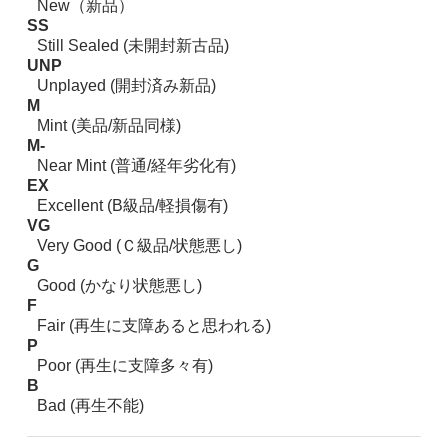
New（新品）
SS
Still Sealed (未開封新古品)
UNP
Unplayed (開封済み新品)
M
Mint (美品/新品同様)
M-
Near Mint (普通/経年劣化有)
EX
Excellent (B級品/軽損傷有)
VG
Very Good (Ｃ級品/状態悪し)
G
Good (かなり状態悪し)
F
Fair (再生に支障あると思われる)
P
Poor (再生に支障多々有)
B
Bad (再生不能)