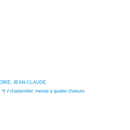
OIRE, JEAN-CLAUDE
ミサ
/
charpentier; messe a quatre choeurs