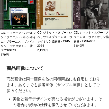
CD: ジネット・ヌヴー - シ
CD: ジネット・ヌヴー - ブ
CD: イツァーク・パールマ
ベリウス＆ブラームス：ヴ
ラームス：ヴァイオリン協
ン／ダニエル・バレンボイ
ァイオリン協奏曲 - OPK-
奏曲 - EPITA007
ム - ブラームス：ヴァイオ
2064
3,849円
リン・ソナタ第１～３番 -
2,199円
SRCR9249
879円
ご購入前の注意事項
商品画像について
商品画像は同一画像を他の同種商品にも併用しており
ます。あくまでも参考画像（サンプル画像）としてご
参照ください。
実物と若干デザインが異なる場合がございます。そ
の場合は現物の仕様を優先させていただきます。