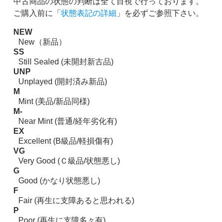
中古商品の状態の判断は全て目視で行っております。
ご購入前に「
状態表記の詳細
」を必ずご参照下さい。
NEW
New（新品）
SS
Still Sealed (未開封新古品)
UNP
Unplayed (開封済み新品)
M
Mint (美品/新品同様)
M-
Near Mint (普通/経年劣化有)
EX
Excellent (B級品/軽損傷有)
VG
Very Good (Ｃ級品/状態悪し)
G
Good (かなり状態悪し)
F
Fair (再生に支障あると思われる)
P
Poor (再生に支障多々有)