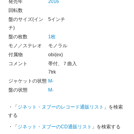
発売年
2016
回転数
盤のサイズ(イン
5インチ
チ)
盤の枚数
1枚
モノ／ステレオ
モノラル
付属物
obi(ex)
コメント
帯付、７曲入
7trk
ジャケットの状態
M-
盤の状態
M-
・「
ジネット・ヌブーのレコード通販リスト
」を検索
する
・「
ジネット・ヌブーのCD通販リスト
」を検索する