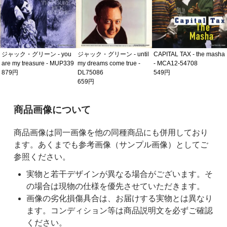
ジャック・グリーン - you
ジャック・グリーン - until
CAPITAL TAX - the masha
are my treasure - MUP339
my dreams come true -
- MCA12-54708
879円
DL75086
549円
659円
ご購入前の注意事項
商品画像について
商品画像は同一画像を他の同種商品にも併用しており
ます。あくまでも参考画像（サンプル画像）としてご
参照ください。
実物と若干デザインが異なる場合がございます。そ
の場合は現物の仕様を優先させていただきます。
画像の劣化損傷具合は、お届けする実物とは異なり
ます。コンディション等は商品説明文を必ずご確認
ください。