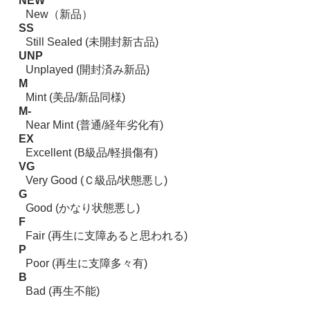
NEW
New（新品）
SS
Still Sealed (未開封新古品)
UNP
Unplayed (開封済み新品)
M
Mint (美品/新品同様)
M-
Near Mint (普通/経年劣化有)
EX
Excellent (B級品/軽損傷有)
VG
Very Good (Ｃ級品/状態悪し)
G
Good (かなり状態悪し)
F
Fair (再生に支障あると思われる)
P
Poor (再生に支障多々有)
B
Bad (再生不能)