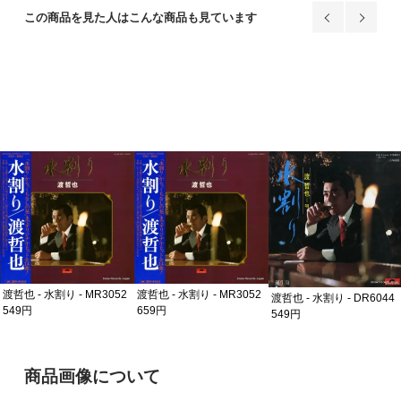
この商品を見た人はこんな商品も見ています
渡哲也 - 水割り - MR3052
渡哲也 - 水割り - MR3052
渡哲也 - 水割り - DR6044
549円
659円
549円
ご購入前の注意事項
商品画像について