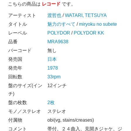
こちらの商品は
レコード
です。
アーティスト
渡哲也
/
WATARI, TETSUYA
タイトル
魅力のすべて
/
miryoku no subete
レーベル
POLYDOR
/
POLYDOR KK
品番
MRA9638
バーコード
無し
発売国
日本
発売年
1978
回転数
33rpm
盤のサイズ(イン
12インチ
チ)
盤の枚数
2枚
モノ／ステレオ
ステレオ
付属物
obi(vg, stains/creases)
コメント
帯付、２４曲入、見開きジャケ、ジ