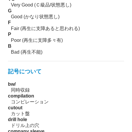
Very Good (Ｃ級品/状態悪し)
G
Good (かなり状態悪し)
F
Fair (再生に支障あると思われる)
P
Poor (再生に支障多々有)
B
Bad (再生不能)
記号について
bw/
同時収録
compilation
コンピレーション
cutout
カット盤
drill hole
ドリル上の穴
company sleeve