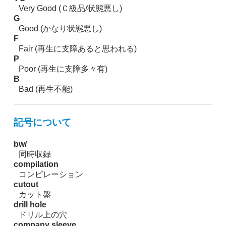
Very Good (Ｃ級品/状態悪し)
G
Good (かなり状態悪し)
F
Fair (再生に支障あると思われる)
P
Poor (再生に支障多々有)
B
Bad (再生不能)
記号について
bw/
同時収録
compilation
コンピレーション
cutout
カット盤
drill hole
ドリル上の穴
company sleeve