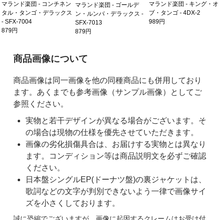
マランド楽団 - コンチネン
マランド楽団 - キング・オ
マランド楽団 - ゴールデ
タル・タンゴ・デラックス
ブ・タンゴ - 4DX-2
ン・ルンバ・デラックス -
- SFX-7004
989円
SFX-7013
879円
879円
ご購入前の注意事項
商品画像について
商品画像は同一画像を他の同種商品にも併用しており
ます。あくまでも参考画像（サンプル画像）としてご
参照ください。
実物と若干デザインが異なる場合がございます。そ
の場合は現物の仕様を優先させていただきます。
画像の劣化損傷具合は、お届けする実物とは異なり
ます。コンディション等は商品説明文を必ずご確認
ください。
日本盤シングルEP(ドーナツ盤)の裏ジャケットは、
歌詞などの文字が判別できないよう一律で画像サイ
ズを小さくしております。
誠に恐縮でございますが、画像に起因するクレームはお受け付