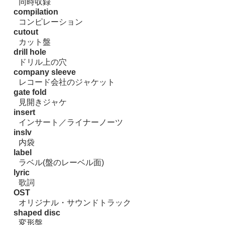
同時収録
compilation
コンピレーション
cutout
カット盤
drill hole
ドリル上の穴
company sleeve
レコード会社のジャケット
gate fold
見開きジャケ
insert
インサート／ライナーノーツ
inslv
内袋
label
ラベル(盤のレーベル面)
lyric
歌詞
OST
オリジナル・サウンドトラック
shaped disc
変形盤