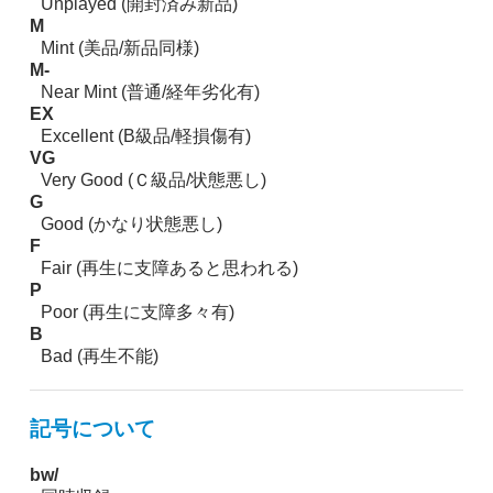
Unplayed (開封済み新品)
M
Mint (美品/新品同様)
M-
Near Mint (普通/経年劣化有)
EX
Excellent (B級品/軽損傷有)
VG
Very Good (Ｃ級品/状態悪し)
G
Good (かなり状態悪し)
F
Fair (再生に支障あると思われる)
P
Poor (再生に支障多々有)
B
Bad (再生不能)
記号について
bw/