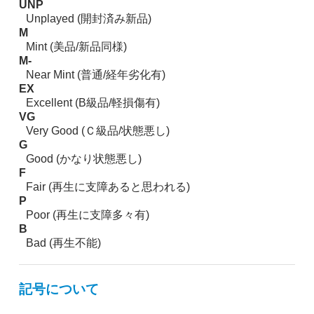
UNP
Unplayed (開封済み新品)
M
Mint (美品/新品同様)
M-
Near Mint (普通/経年劣化有)
EX
Excellent (B級品/軽損傷有)
VG
Very Good (Ｃ級品/状態悪し)
G
Good (かなり状態悪し)
F
Fair (再生に支障あると思われる)
P
Poor (再生に支障多々有)
B
Bad (再生不能)
記号について