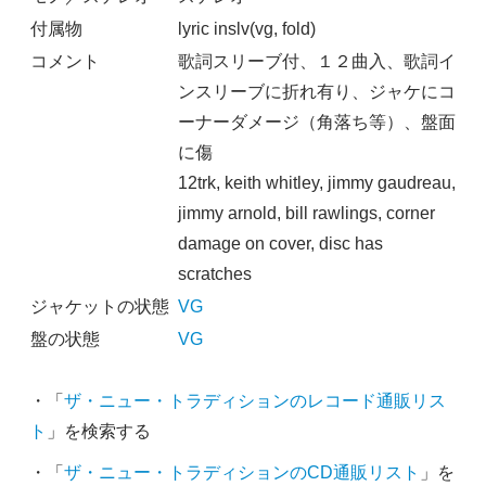
付属物
lyric inslv(vg, fold)
コメント
歌詞スリーブ付、１２曲入、歌詞イ
ンスリーブに折れ有り、ジャケにコ
ーナーダメージ（角落ち等）、盤面
に傷
12trk, keith whitley, jimmy gaudreau,
jimmy arnold, bill rawlings, corner
damage on cover, disc has
scratches
ジャケットの状態
VG
盤の状態
VG
・「
ザ・ニュー・トラディションのレコード通販リス
ト
」を検索する
・「
ザ・ニュー・トラディションのCD通販リスト
」を