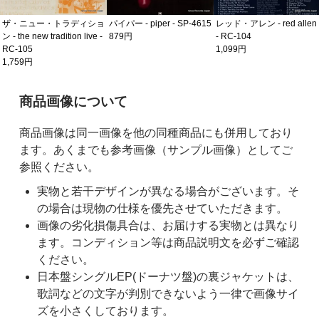
ザ・ニュー・トラディショ
レッド・アレン - red allen
パイパー - piper - SP-4615
ン - the new tradition live -
- RC-104
879円
RC-105
1,099円
1,759円
ご購入前の注意事項
商品画像について
商品画像は同一画像を他の同種商品にも併用しており
ます。あくまでも参考画像（サンプル画像）としてご
参照ください。
実物と若干デザインが異なる場合がございます。そ
の場合は現物の仕様を優先させていただきます。
画像の劣化損傷具合は、お届けする実物とは異なり
ます。コンディション等は商品説明文を必ずご確認
ください。
日本盤シングルEP(ドーナツ盤)の裏ジャケットは、
歌詞などの文字が判別できないよう一律で画像サイ
ズを小さくしております。