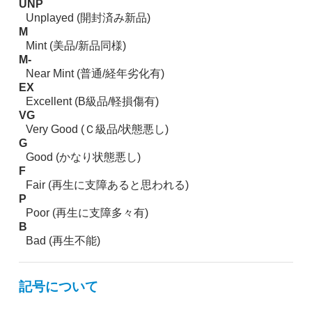
UNP
Unplayed (開封済み新品)
M
Mint (美品/新品同様)
M-
Near Mint (普通/経年劣化有)
EX
Excellent (B級品/軽損傷有)
VG
Very Good (Ｃ級品/状態悪し)
G
Good (かなり状態悪し)
F
Fair (再生に支障あると思われる)
P
Poor (再生に支障多々有)
B
Bad (再生不能)
記号について