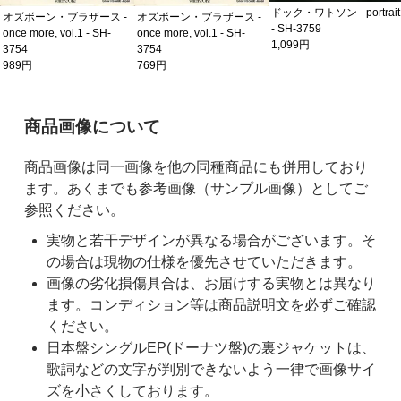
ドック・ワトソン - portrait
オズボーン・ブラザース -
オズボーン・ブラザース -
- SH-3759
once more, vol.1 - SH-
once more, vol.1 - SH-
1,099円
3754
3754
989円
769円
ご購入前の注意事項
商品画像について
商品画像は同一画像を他の同種商品にも併用しており
ます。あくまでも参考画像（サンプル画像）としてご
参照ください。
実物と若干デザインが異なる場合がございます。そ
の場合は現物の仕様を優先させていただきます。
画像の劣化損傷具合は、お届けする実物とは異なり
ます。コンディション等は商品説明文を必ずご確認
ください。
日本盤シングルEP(ドーナツ盤)の裏ジャケットは、
歌詞などの文字が判別できないよう一律で画像サイ
ズを小さくしております。