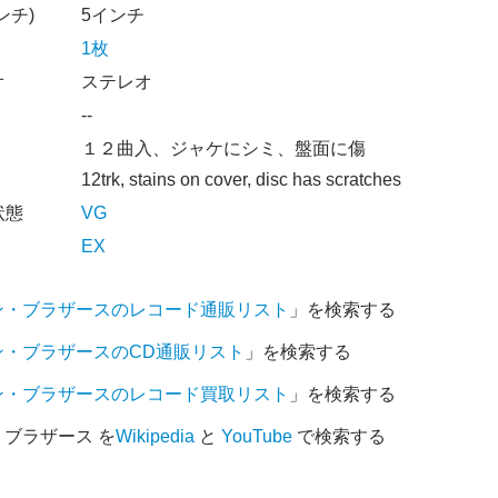
ンチ)
5インチ
1枚
オ
ステレオ
--
１２曲入、ジャケにシミ、盤面に傷
12trk, stains on cover, disc has scratches
状態
VG
EX
ン・ブラザースのレコード通販リスト
」を検索する
ン・ブラザースのCD通販リスト
」を検索する
ン・ブラザースのレコード買取リスト
」を検索する
ブラザース を
Wikipedia
と
YouTube
で検索する