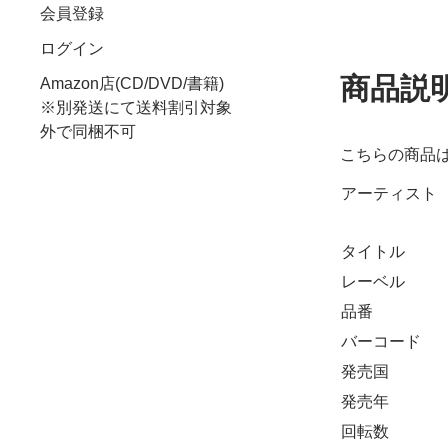
会員登録
ログイン
商品説
Amazon店(CD/DVD/書籍)
※別発送にて送料割引対象
外で同梱不可
こちらの商品
アーティスト
タイトル
レーベル
品番
バーコード
発売国
発売年
回転数