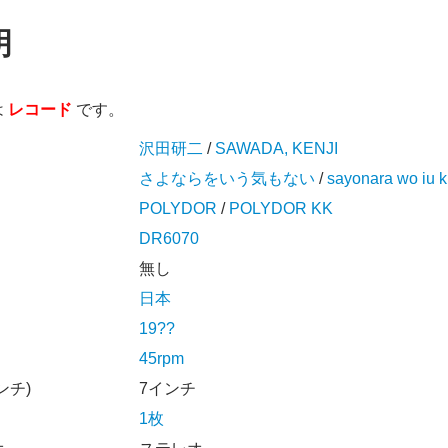
明
は
レコード
です。
沢田研二
/
SAWADA, KENJI
さよならをいう気もない
/
sayonara wo iu k
POLYDOR
/
POLYDOR KK
DR6070
無し
日本
19??
45rpm
ンチ)
7インチ
1枚