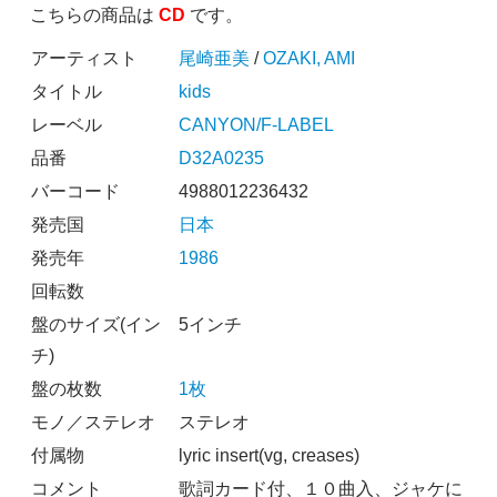
こちらの商品は
CD
です。
アーティスト
尾崎亜美
/
OZAKI, AMI
タイトル
kids
レーベル
CANYON/F-LABEL
品番
D32A0235
バーコード
4988012236432
発売国
日本
発売年
1986
回転数
盤のサイズ(イン
5インチ
チ)
盤の枚数
1枚
モノ／ステレオ
ステレオ
付属物
lyric insert(vg, creases)
コメント
歌詞カード付、１０曲入、ジャケに