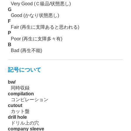
Very Good (Ｃ級品/状態悪し)
G
Good (かなり状態悪し)
F
Fair (再生に支障あると思われる)
P
Poor (再生に支障多々有)
B
Bad (再生不能)
記号について
bw/
同時収録
compilation
コンピレーション
cutout
カット盤
drill hole
ドリル上の穴
company sleeve