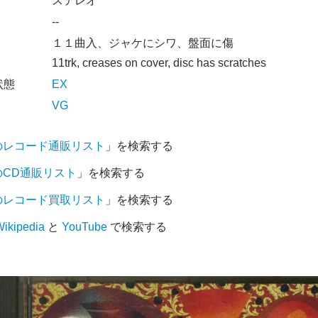
オ
ステレオ
--
１１曲入、ジャケにシワ、盤面に傷
11trk, creases on cover, disc has scratches
状態
EX
VG
のレコード通販リスト
」を検索する
のCD通販リスト
」を検索する
のレコード買取リスト
」を検索する
ikipedia
と
YouTube
で検索する