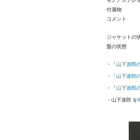
モノ／ステレ
付属物
コメント
ジャケットの
盤の状態
・「
山下達郎
・「
山下達郎
・「
山下達郎
・山下達郎 を
W