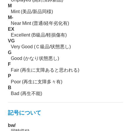
M
Mint (美品/新品同様)
M-
Near Mint (普通/経年劣化有)
EX
Excellent (B級品/軽損傷有)
VG
Very Good (Ｃ級品/状態悪し)
G
Good (かなり状態悪し)
F
Fair (再生に支障あると思われる)
P
Poor (再生に支障多々有)
B
Bad (再生不能)
記号について
bw/