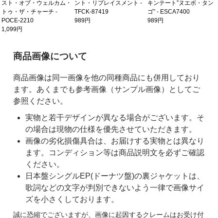
スト・オブ・ウェルカム・
ント・リプレイスメント -
キンテート”ヌエボ・タン
トゥ・ザ・チャーチ -
TFCK-87419
ゴ” - ESCA7400
POCE-2210
989円
989円
1,099円
ご購入前の注意事項
商品画像について
商品画像は同一画像を他の同種商品にも併用しており
ます。あくまでも参考画像（サンプル画像）としてご
参照ください。
実物と若干デザインが異なる場合がございます。そ
の場合は現物の仕様を優先させていただきます。
画像の劣化損傷具合は、お届けする実物とは異なり
ます。コンディション等は商品説明文を必ずご確認
ください。
日本盤シングルEP(ドーナツ盤)の裏ジャケットは、
歌詞などの文字が判別できないよう一律で画像サイ
ズを小さくしております。
誠に恐縮でございますが、画像に起因するクレームはお受け付