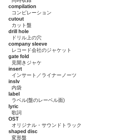
同時収録
compilation
コンピレーション
cutout
カット盤
drill hole
ドリル上の穴
company sleeve
レコード会社のジャケット
gate fold
見開きジャケ
insert
インサート／ライナーノーツ
inslv
内袋
label
ラベル(盤のレーベル面)
lyric
歌詞
OST
オリジナル・サウンドトラック
shaped disc
変形盤