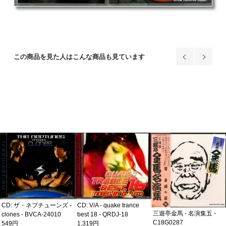
この商品を見た人はこんな商品も見ています
CD: ザ・ネプチューンズ -
CD: V/A - quake trance
三遊亭金馬 - 名演集五 -
clones - BVCA-24010
best 18 - QRDJ-18
C18G0287
549円
1,319円