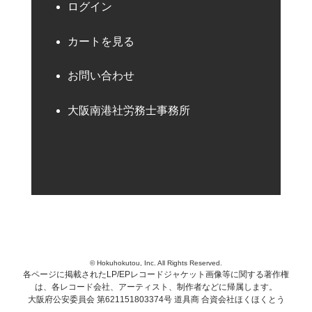
ログイン
カートを見る
お問い合わせ
大阪南港社労務士事務所
© Hokuhokutou, Inc. All Rights Reserved.
各ページに掲載されたLP/EPレコードジャケット画像等に関する著作権
は、各レコード会社、アーティスト、制作者などに帰属します。
大阪府公安委員会 第621151803374号 道具商 合資会社ほくほくとう