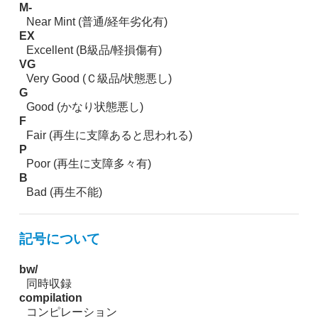
M-
Near Mint (普通/経年劣化有)
EX
Excellent (B級品/軽損傷有)
VG
Very Good (Ｃ級品/状態悪し)
G
Good (かなり状態悪し)
F
Fair (再生に支障あると思われる)
P
Poor (再生に支障多々有)
B
Bad (再生不能)
記号について
bw/
同時収録
compilation
コンピレーション