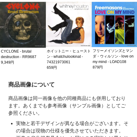
フリーメイソンズとマン
ホイットニー・ヒュースト
CYCLONE - brutal
ダ・ウィルソン - love on
ン - whatchulookinat -
destruction - RR9687
my mind - LOAD108
74321973061
9,349円
879円
659円
ご購入前の注意事項
商品画像について
商品画像は同一画像を他の同種商品にも併用しており
ます。あくまでも参考画像（サンプル画像）としてご
参照ください。
実物と若干デザインが異なる場合がございます。そ
の場合は現物の仕様を優先させていただきます。