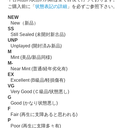
ご購入前に「
状態表記の詳細
」を必ずご参照下さい。
NEW
New（新品）
SS
Still Sealed (未開封新古品)
UNP
Unplayed (開封済み新品)
M
Mint (美品/新品同様)
M-
Near Mint (普通/経年劣化有)
EX
Excellent (B級品/軽損傷有)
VG
Very Good (Ｃ級品/状態悪し)
G
Good (かなり状態悪し)
F
Fair (再生に支障あると思われる)
P
Poor (再生に支障多々有)