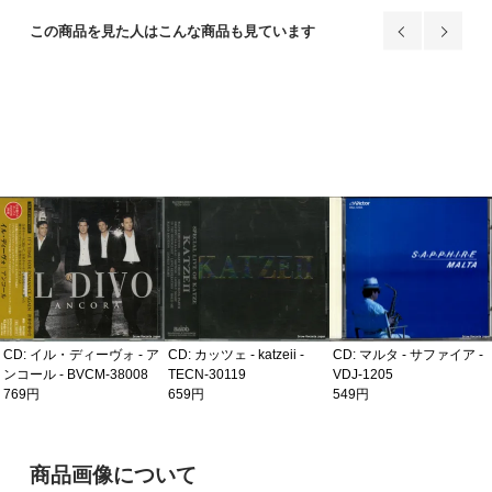
この商品を見た人はこんな商品も見ています
CD: イル・ディーヴォ - ア
CD: カッツェ - katzeii -
CD: マルタ - サファイア -
ンコール - BVCM-38008
TECN-30119
VDJ-1205
769円
659円
549円
ご購入前の注意事項
商品画像について