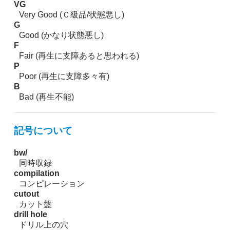
VG
Very Good (Ｃ級品/状態悪し)
G
Good (かなり状態悪し)
F
Fair (再生に支障あると思われる)
P
Poor (再生に支障多々有)
B
Bad (再生不能)
記号について
bw/
同時収録
compilation
コンピレーション
cutout
カット盤
drill hole
ドリル上の穴