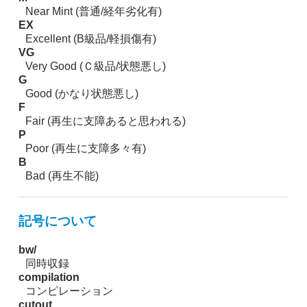
Near Mint (普通/経年劣化有)
EX
Excellent (B級品/軽損傷有)
VG
Very Good (Ｃ級品/状態悪し)
G
Good (かなり状態悪し)
F
Fair (再生に支障あると思われる)
P
Poor (再生に支障多々有)
B
Bad (再生不能)
記号について
bw/
同時収録
compilation
コンピレーション
cutout