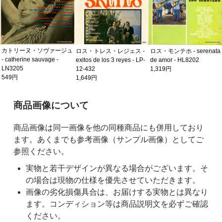
カトリーヌ・ソヴァージュ
ロス・トレス・レジェス -
ロス・モンテホ - serenata
- catherine sauvage -
exitos de los 3 reyes - LP-
de amor - HL8202
LN3205
12-432
1,319円
549円
1,649円
ご購入前の注意事項
商品画像について
商品画像は同一画像を他の同種商品にも併用しており
ます。あくまでも参考画像（サンプル画像）としてご
参照ください。
実物と若干デザインが異なる場合がございます。そ
の場合は現物の仕様を優先させていただきます。
画像の劣化損傷具合は、お届けする実物とは異なり
ます。コンディション等は商品説明文を必ずご確認
ください。