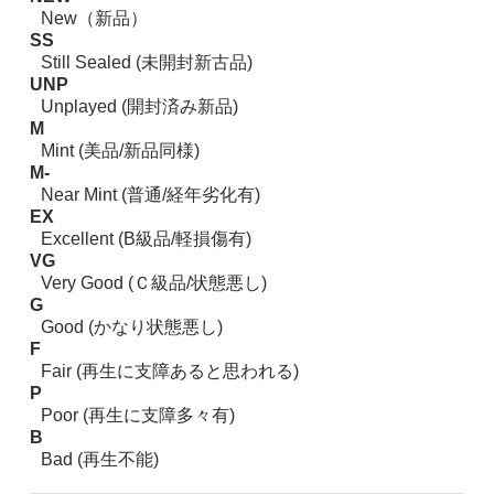
New（新品）
SS
Still Sealed (未開封新古品)
UNP
Unplayed (開封済み新品)
M
Mint (美品/新品同様)
M-
Near Mint (普通/経年劣化有)
EX
Excellent (B級品/軽損傷有)
VG
Very Good (Ｃ級品/状態悪し)
G
Good (かなり状態悪し)
F
Fair (再生に支障あると思われる)
P
Poor (再生に支障多々有)
B
Bad (再生不能)