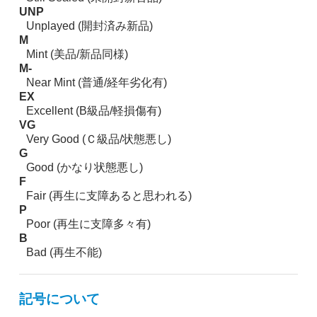
UNP
Unplayed (開封済み新品)
M
Mint (美品/新品同様)
M-
Near Mint (普通/経年劣化有)
EX
Excellent (B級品/軽損傷有)
VG
Very Good (Ｃ級品/状態悪し)
G
Good (かなり状態悪し)
F
Fair (再生に支障あると思われる)
P
Poor (再生に支障多々有)
B
Bad (再生不能)
記号について