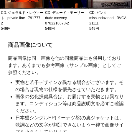
CD: ジェラルド・レヴァー
CD: デュード・モーリー -
CD: ピンク -
ト - private line - 791777-
dude mowrey -
missundaztood - BVCA-
2
0782218678-2
21111
549円
549円
549円
ご購入前の注意事項
商品画像について
商品画像は同一画像を他の同種商品にも併用しており
ます。あくまでも参考画像（サンプル画像）としてご
参照ください。
実物と若干デザインが異なる場合がございます。そ
の場合は現物の仕様を優先させていただきます。
画像の劣化損傷具合は、お届けする実物とは異なり
ます。コンディション等は商品説明文を必ずご確認
ください。
日本盤シングルEP(ドーナツ盤)の裏ジャケットは、
歌詞などの文字が判別できないよう一律で画像サイ
ズを小さくしております。