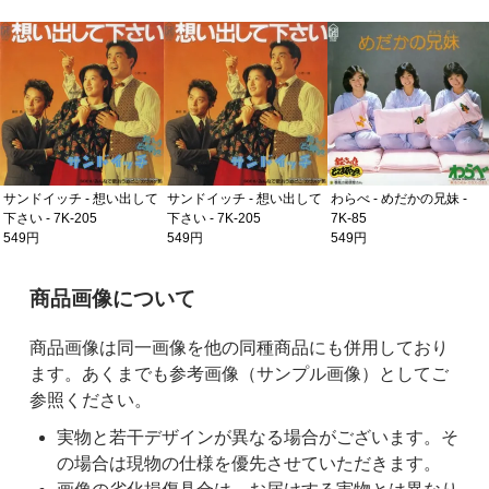
わらべ - めだかの兄妹 -
7K-85
549円
サンドイッチ - 想い出して
わらべ - めだかの兄妹 -
下さい - 7K-205
7K-85
549円
549円
ご購入前の注意事項
商品画像について
商品画像は同一画像を他の同種商品にも併用しており
ます。あくまでも参考画像（サンプル画像）としてご
参照ください。
実物と若干デザインが異なる場合がございます。そ
の場合は現物の仕様を優先させていただきます。