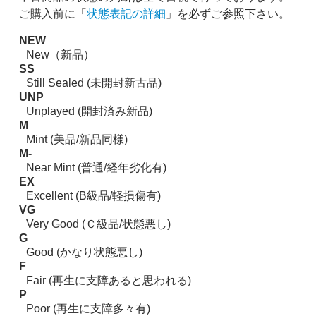
ご購入前に「
状態表記の詳細
」を必ずご参照下さい。
NEW
New（新品）
SS
Still Sealed (未開封新古品)
UNP
Unplayed (開封済み新品)
M
Mint (美品/新品同様)
M-
Near Mint (普通/経年劣化有)
EX
Excellent (B級品/軽損傷有)
VG
Very Good (Ｃ級品/状態悪し)
G
Good (かなり状態悪し)
F
Fair (再生に支障あると思われる)
P
Poor (再生に支障多々有)