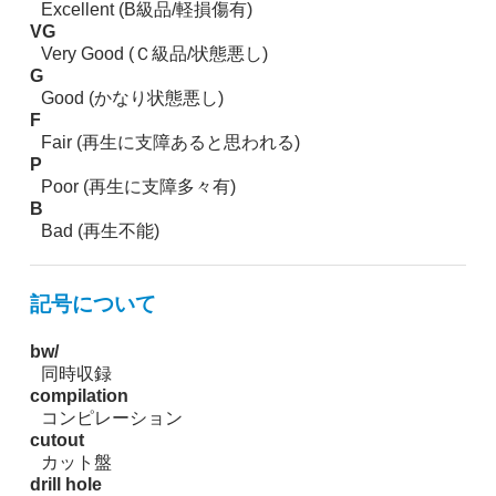
Excellent (B級品/軽損傷有)
VG
Very Good (Ｃ級品/状態悪し)
G
Good (かなり状態悪し)
F
Fair (再生に支障あると思われる)
P
Poor (再生に支障多々有)
B
Bad (再生不能)
記号について
bw/
同時収録
compilation
コンピレーション
cutout
カット盤
drill hole