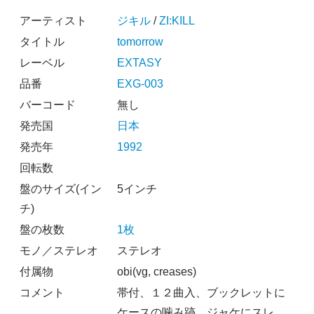
アーティスト
ジキル
/
ZI:KILL
タイトル
tomorrow
レーベル
EXTASY
品番
EXG-003
バーコード
無し
発売国
日本
発売年
1992
回転数
盤のサイズ(イン
5インチ
チ)
盤の枚数
1枚
モノ／ステレオ
ステレオ
付属物
obi(vg, creases)
コメント
帯付、１２曲入、ブックレットに
ケースの噛み跡、ジャケにスレ