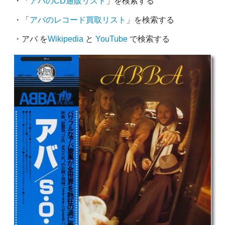
・「
アバのCD通販リスト
」を検索する
・「
アバのレコード買取リスト
」を検索する
・アバ を
Wikipedia
と
YouTube
で検索する