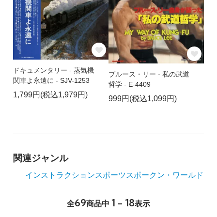
ドキュメンタリー - 蒸気機
ブルース・リー - 私の武道
関車よ永遠に - SJV-1253
哲学 - E-4409
1,799円(税込1,979円)
999円(税込1,099円)
関連ジャンル
インストラクション
スポーツ
スポークン・ワールド
69
1 - 18
全
商品中
表示