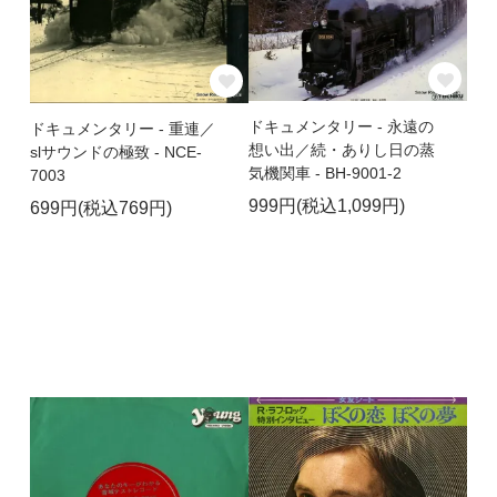
ドキュメンタリー - 永遠の
ドキュメンタリー - 重連／
想い出／続・ありし日の蒸
slサウンドの極致 - NCE-
気機関車 - BH-9001-2
7003
999円(税込1,099円)
699円(税込769円)