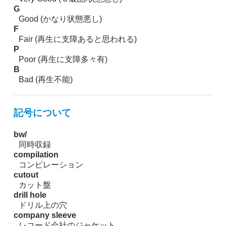
G
Good (かなり状態悪し)
F
Fair (再生に支障あると思われる)
P
Poor (再生に支障多々有)
B
Bad (再生不能)
記号について
bw/
同時収録
compilation
コンピレーション
cutout
カット盤
drill hole
ドリル上の穴
company sleeve
レコード会社のジャケット