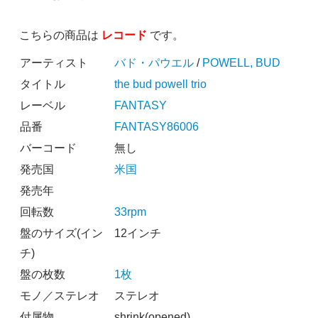
こちらの商品は
レコード
です。
アーティスト
バド・パウエル
/
POWELL, BUD
タイトル
the bud powell trio
レーベル
FANTASY
品番
FANTASY86006
バーコード
無し
発売国
米国
発売年
回転数
33rpm
盤のサイズ(イン
12インチ
チ)
盤の枚数
1枚
モノ／ステレオ
ステレオ
付属物
shrink(opened)