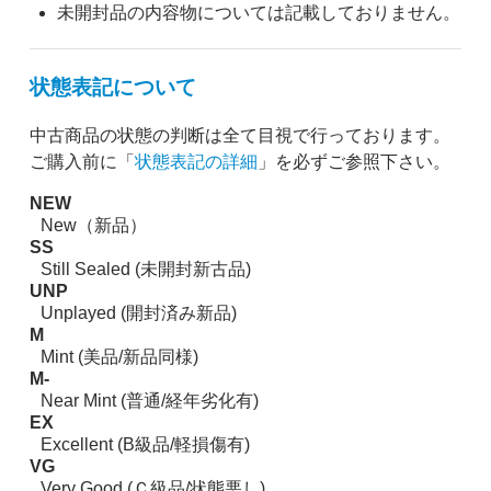
未開封品の内容物については記載しておりません。
状態表記について
中古商品の状態の判断は全て目視で行っております。
ご購入前に「
状態表記の詳細
」を必ずご参照下さい。
NEW
New（新品）
SS
Still Sealed (未開封新古品)
UNP
Unplayed (開封済み新品)
M
Mint (美品/新品同様)
M-
Near Mint (普通/経年劣化有)
EX
Excellent (B級品/軽損傷有)
VG
Very Good (Ｃ級品/状態悪し)