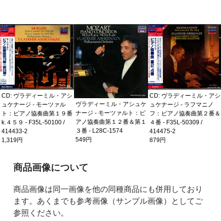
CD: ヴラディーミル・アシ
CD: ヴラディーミル・アシ
ヴラディーミル・アシュケ
ュケナージ - モーツァル
ュケナージ - ラフマニノ
ナージ - モーツァルト：ピ
ト：ピアノ協奏曲第１９番
フ：ピアノ協奏曲第２番＆
アノ協奏曲第１２番＆第１
k.４５９ - F35L-50100 /
４番 - F35L-50309 /
３番 - L28C-1574
414433-2
414475-2
549円
1,319円
879円
ご購入前の注意事項
商品画像について
商品画像は同一画像を他の同種商品にも併用しており
ます。あくまでも参考画像（サンプル画像）としてご
参照ください。