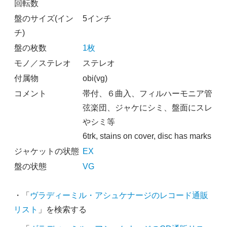
回転数
盤のサイズ(イン
5インチ
チ)
盤の枚数
1枚
モノ／ステレオ
ステレオ
付属物
obi(vg)
コメント
帯付、６曲入、フィルハーモニア管
弦楽団、ジャケにシミ、盤面にスレ
やシミ等
6trk, stains on cover, disc has marks
ジャケットの状態
EX
盤の状態
VG
・「
ヴラディーミル・アシュケナージのレコード通販
リスト
」を検索する