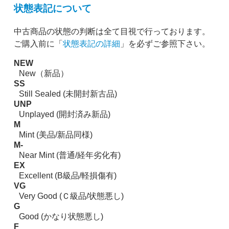
状態表記について
中古商品の状態の判断は全て目視で行っております。
ご購入前に「
状態表記の詳細
」を必ずご参照下さい。
NEW
New（新品）
SS
Still Sealed (未開封新古品)
UNP
Unplayed (開封済み新品)
M
Mint (美品/新品同様)
M-
Near Mint (普通/経年劣化有)
EX
Excellent (B級品/軽損傷有)
VG
Very Good (Ｃ級品/状態悪し)
G
Good (かなり状態悪し)
F