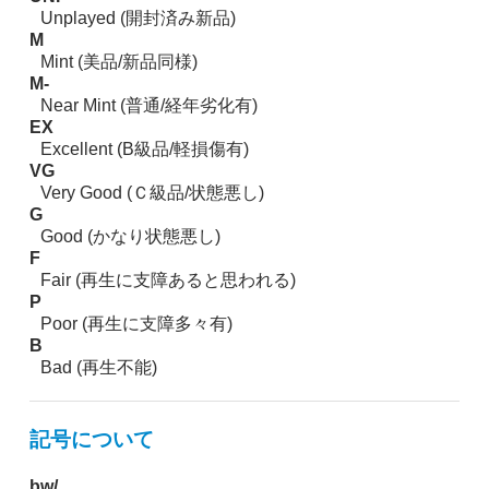
Unplayed (開封済み新品)
M
Mint (美品/新品同様)
M-
Near Mint (普通/経年劣化有)
EX
Excellent (B級品/軽損傷有)
VG
Very Good (Ｃ級品/状態悪し)
G
Good (かなり状態悪し)
F
Fair (再生に支障あると思われる)
P
Poor (再生に支障多々有)
B
Bad (再生不能)
記号について
bw/