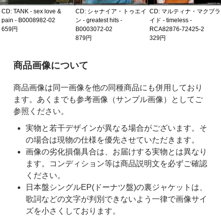
CD: TANK - sex love &
CD: シャナイア・トゥエイ
CD: マルティナ・マクブラ
pain - B0008982-02
ン - greatest hits -
イド - timeless -
659円
B0003072-02
RCA82876-72425-2
879円
329円
ご購入前の注意事項
商品画像について
商品画像は同一画像を他の同種商品にも併用しており
ます。あくまでも参考画像（サンプル画像）としてご
参照ください。
実物と若干デザインが異なる場合がございます。そ
の場合は現物の仕様を優先させていただきます。
画像の劣化損傷具合は、お届けする実物とは異なり
ます。コンディション等は商品説明文を必ずご確認
ください。
日本盤シングルEP(ドーナツ盤)の裏ジャケットは、
歌詞などの文字が判別できないよう一律で画像サイ
ズを小さくしております。