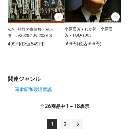
小原國芳 - わが師・小原國
V/A - 熱血の寮歌祭・第三
芳 - TGD-1003
巻 - JV2029 / JV-2029-S
599円(税込659円)
499円(税込549円)
関連ジャンル
軍歌
昭和歌謡
童謡
26
1 - 18
全
商品中
表示
1
2