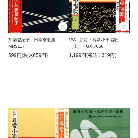
加藤登紀子 - 日本寮歌集 -
V/A - 新訂・尋常小學唱歌
MR9117
（上） - GX-7056
599円(税込659円)
1,199円(税込1,319円)