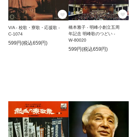
橋本雅子 - 明峰小創立五周
V/A - 校歌・寮歌・応援歌 -
年記念 明峰歌のつどい -
C-1074
W-80020
599円(税込659円)
599円(税込659円)