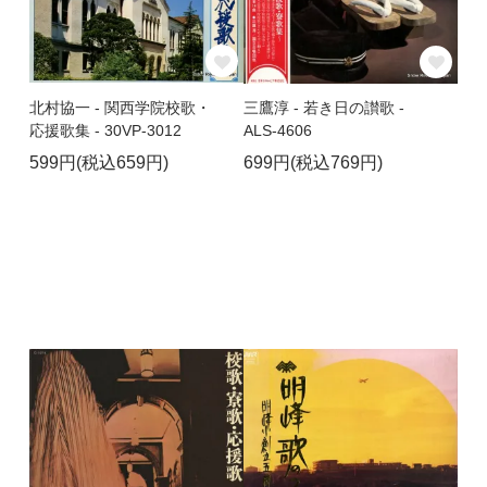
北村協一 - 関西学院校歌・
三鷹淳 - 若き日の讃歌 -
応援歌集 - 30VP-3012
ALS-4606
599円(税込659円)
699円(税込769円)